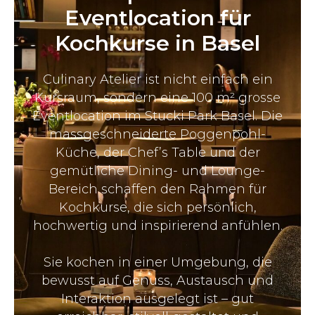
Eventlocation für
Kochkurse in Basel
Culinary Atelier ist nicht einfach ein
Kursraum, sondern eine 100 m² grosse
Eventlocation im Stucki Park Basel. Die
massgeschneiderte Poggenpohl-
Küche, der Chef’s Table und der
gemütliche Dining- und Lounge-
Bereich schaffen den Rahmen für
Kochkurse, die sich persönlich,
hochwertig und inspirierend anfühlen.
Sie kochen in einer Umgebung, die
bewusst auf Genuss, Austausch und
Interaktion ausgelegt ist – gut