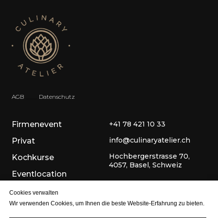
AGB
__
_
_
Datenschutz
Firmenevent
+41 78 421 10 33
info@culinaryatelier.ch
Privat
Hochbergerstrasse 70,
Kochkurse
4057, Basel, Schweiz
Eventlocation
Über uns
Cookies verwalten
Wir verwenden Cookies, um Ihnen die beste Website-Erfahrung zu bieten.
Kontakt